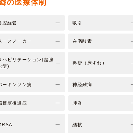
郷の医療体制
鼻腔経管
吸引
ペースメーカー
在宅酸素
リハビリテーション(超強
褥瘡（床ずれ）
化型)
パーキンソン病
神経難病
脳梗塞後遺症
肺炎
MRSA
結核