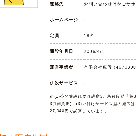
連絡先
お問い合わせはかごサポまで 
ホームページ
-
定員
18名
開設年月日
2006/4/1
運営事業者
有限会社広優 (4670300
併設サービス
-
※(1)公的施設は要介護度3、所得段階「第
3(1割負担)、(3)外付けサービス型の施設
27,048円で試算しています。