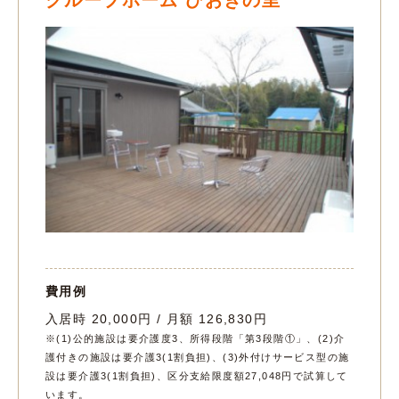
費用例
入居時 20,000円 / 月額 126,830円
※(1)公的施設は要介護度3、所得段階「第3段階①」、(2)介
護付きの施設は要介護3(1割負担)、(3)外付けサービス型の施
設は要介護3(1割負担)、区分支給限度額27,048円で試算して
います。