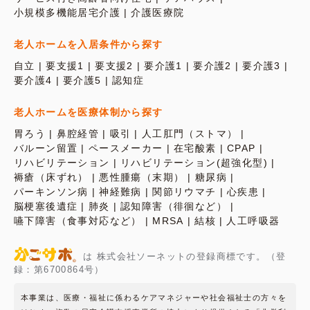
小規模多機能居宅介護
介護医療院
老人ホームを入居条件から探す
自立
要支援1
要支援2
要介護1
要介護2
要介護3
要介護4
要介護5
認知症
老人ホームを医療体制から探す
胃ろう
鼻腔経管
吸引
人工肛門（ストマ）
バルーン留置
ペースメーカー
在宅酸素
CPAP
リハビリテーション
リハビリテーション(超強化型)
褥瘡（床ずれ）
悪性腫瘍（末期）
糖尿病
パーキンソン病
神経難病
関節リウマチ
心疾患
脳梗塞後遺症
肺炎
認知障害（徘徊など）
嚥下障害（食事対応など）
MRSA
結核
人工呼吸器
は 株式会社ソーネットの登録商標です。（登
録：第6700864号）
本事業は、医療・福祉に係わるケアマネジャーや社会福祉士の方々を