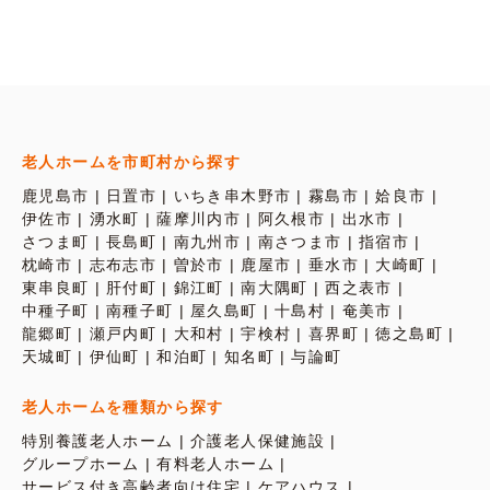
老人ホームを市町村から探す
鹿児島市
日置市
いちき串木野市
霧島市
姶良市
伊佐市
湧水町
薩摩川内市
阿久根市
出水市
さつま町
長島町
南九州市
南さつま市
指宿市
枕崎市
志布志市
曽於市
鹿屋市
垂水市
大崎町
東串良町
肝付町
錦江町
南大隅町
西之表市
中種子町
南種子町
屋久島町
十島村
奄美市
龍郷町
瀬戸内町
大和村
宇検村
喜界町
徳之島町
天城町
伊仙町
和泊町
知名町
与論町
老人ホームを種類から探す
特別養護老人ホーム
介護老人保健施設
グループホーム
有料老人ホーム
サービス付き高齢者向け住宅
ケアハウス