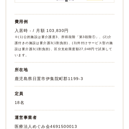
費用例
入居時 - / 月額 103,830円
※(1)公的施設は要介護度3、所得段階「第3段階①」、(2)介
護付きの施設は要介護3(1割負担)、(3)外付けサービス型の施
設は要介護3(1割負担)、区分支給限度額27,048円で試算して
います。
所在地
鹿児島県日置市伊集院町郡1199-3
定員
18名
運営事業者
医療法人めぐみ会
4691500013