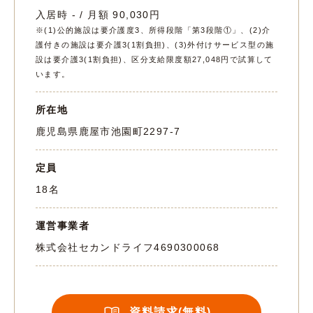
入居時 - / 月額 90,030円
※(1)公的施設は要介護度3、所得段階「第3段階①」、(2)介
護付きの施設は要介護3(1割負担)、(3)外付けサービス型の施
設は要介護3(1割負担)、区分支給限度額27,048円で試算して
います。
所在地
鹿児島県鹿屋市池園町2297-7
定員
18名
運営事業者
株式会社セカンドライフ
4690300068
資料請求(無料)