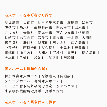
老人ホームを市町村から探す
鹿児島市
日置市
いちき串木野市
霧島市
姶良市
伊佐市
湧水町
薩摩川内市
阿久根市
出水市
さつま町
長島町
南九州市
南さつま市
指宿市
枕崎市
志布志市
曽於市
鹿屋市
垂水市
大崎町
東串良町
肝付町
錦江町
南大隅町
西之表市
中種子町
南種子町
屋久島町
十島村
奄美市
龍郷町
瀬戸内町
大和村
宇検村
喜界町
徳之島町
天城町
伊仙町
和泊町
知名町
与論町
老人ホームを種類から探す
特別養護老人ホーム
介護老人保健施設
グループホーム
有料老人ホーム
サービス付き高齢者向け住宅
ケアハウス
小規模多機能居宅介護
介護医療院
老人ホームを入居条件から探す