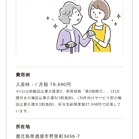
費用例
入居時 - / 月額 78,690円
※(1)公的施設は要介護度3、所得段階「第3段階①」、(2)介
護付きの施設は要介護3(1割負担)、(3)外付けサービス型の施
設は要介護3(1割負担)、区分支給限度額27,048円で試算して
います。
所在地
鹿児島県鹿屋市野里町3456-7