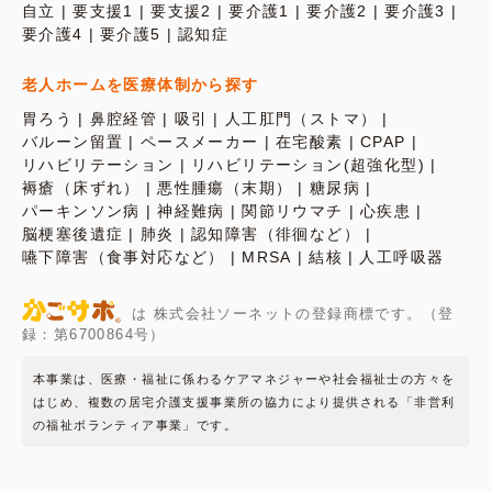
自立
要支援1
要支援2
要介護1
要介護2
要介護3
要介護4
要介護5
認知症
老人ホームを医療体制から探す
胃ろう
鼻腔経管
吸引
人工肛門（ストマ）
バルーン留置
ペースメーカー
在宅酸素
CPAP
リハビリテーション
リハビリテーション(超強化型)
褥瘡（床ずれ）
悪性腫瘍（末期）
糖尿病
パーキンソン病
神経難病
関節リウマチ
心疾患
脳梗塞後遺症
肺炎
認知障害（徘徊など）
嚥下障害（食事対応など）
MRSA
結核
人工呼吸器
は 株式会社ソーネットの登録商標です。（登
録：第6700864号）
本事業は、医療・福祉に係わるケアマネジャーや社会福祉士の方々を
はじめ、複数の居宅介護支援事業所の協力により提供される「非営利
の福祉ボランティア事業」です。