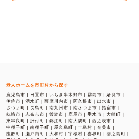
老人ホームを市町村から探す
鹿児島市
日置市
いちき串木野市
霧島市
姶良市
伊佐市
湧水町
薩摩川内市
阿久根市
出水市
さつま町
長島町
南九州市
南さつま市
指宿市
枕崎市
志布志市
曽於市
鹿屋市
垂水市
大崎町
東串良町
肝付町
錦江町
南大隅町
西之表市
中種子町
南種子町
屋久島町
十島村
奄美市
龍郷町
瀬戸内町
大和村
宇検村
喜界町
徳之島町