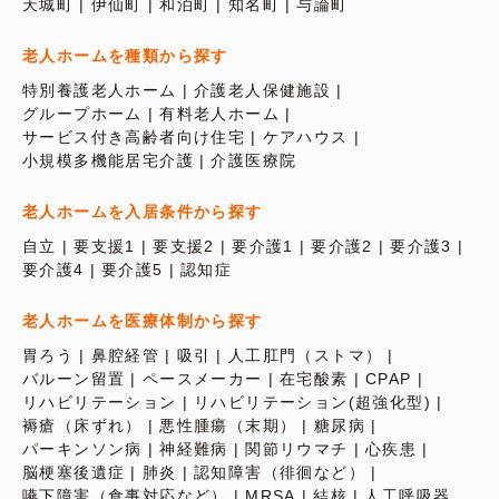
天城町
伊仙町
和泊町
知名町
与論町
老人ホームを種類から探す
特別養護老人ホーム
介護老人保健施設
グループホーム
有料老人ホーム
サービス付き高齢者向け住宅
ケアハウス
小規模多機能居宅介護
介護医療院
老人ホームを入居条件から探す
自立
要支援1
要支援2
要介護1
要介護2
要介護3
要介護4
要介護5
認知症
老人ホームを医療体制から探す
胃ろう
鼻腔経管
吸引
人工肛門（ストマ）
バルーン留置
ペースメーカー
在宅酸素
CPAP
リハビリテーション
リハビリテーション(超強化型)
褥瘡（床ずれ）
悪性腫瘍（末期）
糖尿病
パーキンソン病
神経難病
関節リウマチ
心疾患
脳梗塞後遺症
肺炎
認知障害（徘徊など）
嚥下障害（食事対応など）
MRSA
結核
人工呼吸器