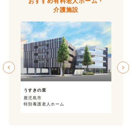
おすすめ有料老人ホーム・
介護施設
うすきの里
サン
鹿児島市
鹿児
特別養護老人ホーム
ケア