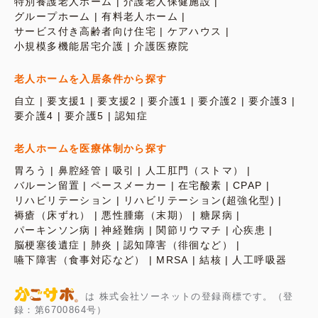
特別養護老人ホーム
介護老人保健施設
グループホーム
有料老人ホーム
サービス付き高齢者向け住宅
ケアハウス
小規模多機能居宅介護
介護医療院
老人ホームを入居条件から探す
自立
要支援1
要支援2
要介護1
要介護2
要介護3
要介護4
要介護5
認知症
老人ホームを医療体制から探す
胃ろう
鼻腔経管
吸引
人工肛門（ストマ）
バルーン留置
ペースメーカー
在宅酸素
CPAP
リハビリテーション
リハビリテーション(超強化型)
褥瘡（床ずれ）
悪性腫瘍（末期）
糖尿病
パーキンソン病
神経難病
関節リウマチ
心疾患
脳梗塞後遺症
肺炎
認知障害（徘徊など）
嚥下障害（食事対応など）
MRSA
結核
人工呼吸器
は 株式会社ソーネットの登録商標です。（登
録：第6700864号）