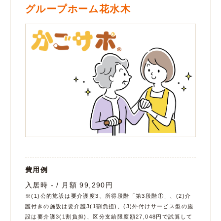
グループホーム花水木
費用例
入居時 - / 月額 99,290円
※(1)公的施設は要介護度3、所得段階「第3段階①」、(2)介
護付きの施設は要介護3(1割負担)、(3)外付けサービス型の施
設は要介護3(1割負担)、区分支給限度額27,048円で試算して