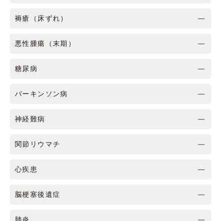
褥瘡（床ずれ）
悪性腫瘍（末期）
糖尿病
パーキンソン病
神経難病
関節リウマチ
心疾患
脳梗塞後遺症
肺炎