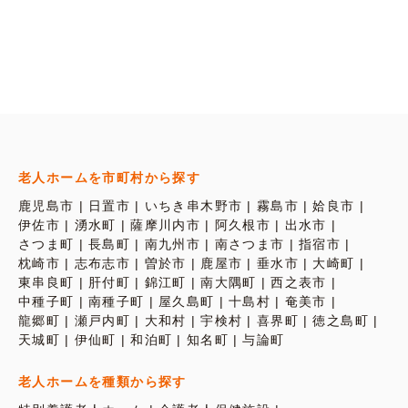
老人ホームを市町村から探す
鹿児島市
日置市
いちき串木野市
霧島市
姶良市
伊佐市
湧水町
薩摩川内市
阿久根市
出水市
さつま町
長島町
南九州市
南さつま市
指宿市
枕崎市
志布志市
曽於市
鹿屋市
垂水市
大崎町
東串良町
肝付町
錦江町
南大隅町
西之表市
中種子町
南種子町
屋久島町
十島村
奄美市
龍郷町
瀬戸内町
大和村
宇検村
喜界町
徳之島町
天城町
伊仙町
和泊町
知名町
与論町
老人ホームを種類から探す