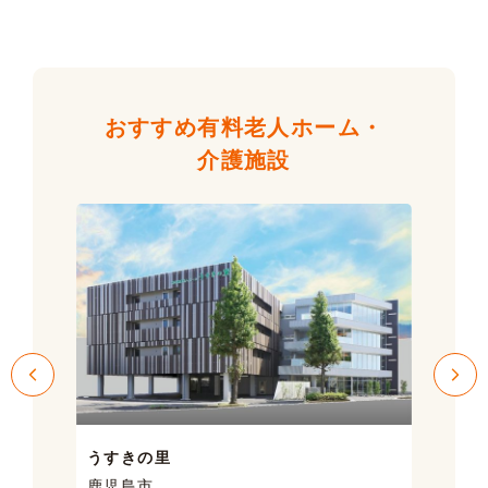
おすすめ有料老人ホーム・
介護施設
うすきの里
サン
鹿児島市