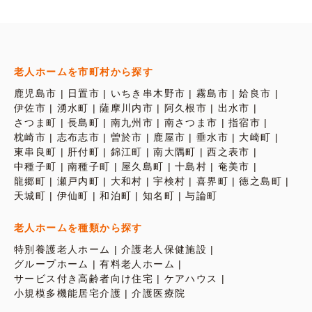
老人ホームを市町村から探す
鹿児島市
日置市
いちき串木野市
霧島市
姶良市
伊佐市
湧水町
薩摩川内市
阿久根市
出水市
さつま町
長島町
南九州市
南さつま市
指宿市
枕崎市
志布志市
曽於市
鹿屋市
垂水市
大崎町
東串良町
肝付町
錦江町
南大隅町
西之表市
中種子町
南種子町
屋久島町
十島村
奄美市
龍郷町
瀬戸内町
大和村
宇検村
喜界町
徳之島町
天城町
伊仙町
和泊町
知名町
与論町
老人ホームを種類から探す
特別養護老人ホーム
介護老人保健施設
グループホーム
有料老人ホーム
サービス付き高齢者向け住宅
ケアハウス
小規模多機能居宅介護
介護医療院