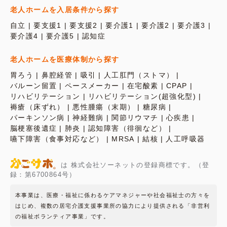
老人ホームを入居条件から探す
自立
要支援1
要支援2
要介護1
要介護2
要介護3
要介護4
要介護5
認知症
老人ホームを医療体制から探す
胃ろう
鼻腔経管
吸引
人工肛門（ストマ）
バルーン留置
ペースメーカー
在宅酸素
CPAP
リハビリテーション
リハビリテーション(超強化型)
褥瘡（床ずれ）
悪性腫瘍（末期）
糖尿病
パーキンソン病
神経難病
関節リウマチ
心疾患
脳梗塞後遺症
肺炎
認知障害（徘徊など）
嚥下障害（食事対応など）
MRSA
結核
人工呼吸器
は 株式会社ソーネットの登録商標です。（登
録：第6700864号）
本事業は、医療・福祉に係わるケアマネジャーや社会福祉士の方々を
はじめ、複数の居宅介護支援事業所の協力により提供される「非営利
の福祉ボランティア事業」です。