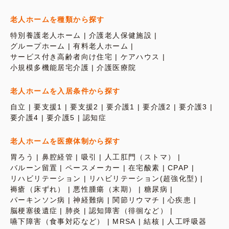
老人ホームを種類から探す
特別養護老人ホーム
介護老人保健施設
グループホーム
有料老人ホーム
サービス付き高齢者向け住宅
ケアハウス
小規模多機能居宅介護
介護医療院
老人ホームを入居条件から探す
自立
要支援1
要支援2
要介護1
要介護2
要介護3
要介護4
要介護5
認知症
老人ホームを医療体制から探す
胃ろう
鼻腔経管
吸引
人工肛門（ストマ）
バルーン留置
ペースメーカー
在宅酸素
CPAP
リハビリテーション
リハビリテーション(超強化型)
褥瘡（床ずれ）
悪性腫瘍（末期）
糖尿病
パーキンソン病
神経難病
関節リウマチ
心疾患
脳梗塞後遺症
肺炎
認知障害（徘徊など）
嚥下障害（食事対応など）
MRSA
結核
人工呼吸器