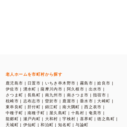
老人ホームを市町村から探す
鹿児島市
日置市
いちき串木野市
霧島市
姶良市
伊佐市
湧水町
薩摩川内市
阿久根市
出水市
さつま町
長島町
南九州市
南さつま市
指宿市
枕崎市
志布志市
曽於市
鹿屋市
垂水市
大崎町
東串良町
肝付町
錦江町
南大隅町
西之表市
中種子町
南種子町
屋久島町
十島村
奄美市
龍郷町
瀬戸内町
大和村
宇検村
喜界町
徳之島町
天城町
伊仙町
和泊町
知名町
与論町