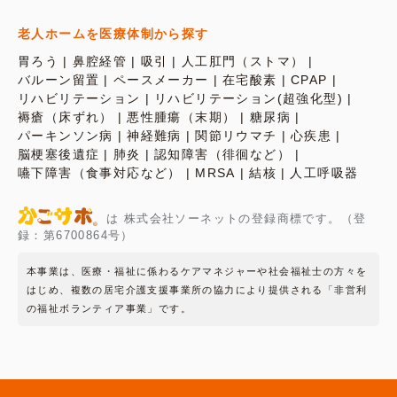
老人ホームを医療体制から探す
胃ろう
鼻腔経管
吸引
人工肛門（ストマ）
バルーン留置
ペースメーカー
在宅酸素
CPAP
リハビリテーション
リハビリテーション(超強化型)
褥瘡（床ずれ）
悪性腫瘍（末期）
糖尿病
パーキンソン病
神経難病
関節リウマチ
心疾患
脳梗塞後遺症
肺炎
認知障害（徘徊など）
嚥下障害（食事対応など）
MRSA
結核
人工呼吸器
は 株式会社ソーネットの登録商標です。（登
録：第6700864号）
本事業は、医療・福祉に係わるケアマネジャーや社会福祉士の方々を
はじめ、複数の居宅介護支援事業所の協力により提供される「非営利
の福祉ボランティア事業」です。