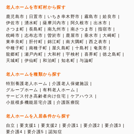
老人ホームを市町村から探す
鹿児島市
日置市
いちき串木野市
霧島市
姶良市
伊佐市
湧水町
薩摩川内市
阿久根市
出水市
さつま町
長島町
南九州市
南さつま市
指宿市
枕崎市
志布志市
曽於市
鹿屋市
垂水市
大崎町
東串良町
肝付町
錦江町
南大隅町
西之表市
中種子町
南種子町
屋久島町
十島村
奄美市
龍郷町
瀬戸内町
大和村
宇検村
喜界町
徳之島町
天城町
伊仙町
和泊町
知名町
与論町
老人ホームを種類から探す
特別養護老人ホーム
介護老人保健施設
グループホーム
有料老人ホーム
サービス付き高齢者向け住宅
ケアハウス
小規模多機能居宅介護
介護医療院
老人ホームを入居条件から探す
自立
要支援1
要支援2
要介護1
要介護2
要介護3
要介護4
要介護5
認知症