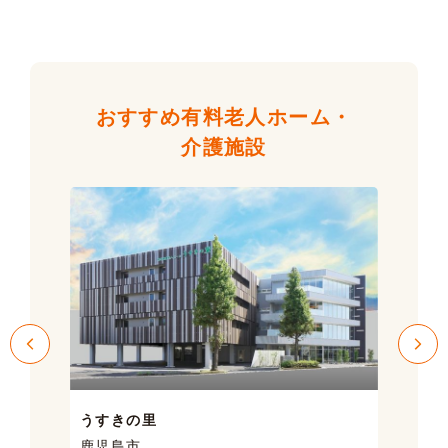
おすすめ有料老人ホーム・
介護施設
うすきの里
サン
鹿児島市