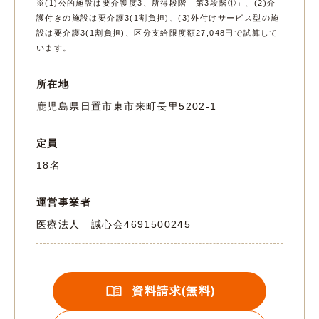
※(1)公的施設は要介護度3、所得段階「第3段階①」、(2)介
護付きの施設は要介護3(1割負担)、(3)外付けサービス型の施
設は要介護3(1割負担)、区分支給限度額27,048円で試算して
います。
所在地
鹿児島県日置市東市来町長里5202-1
定員
18名
運営事業者
医療法人 誠心会
4691500245
資料請求(無料)