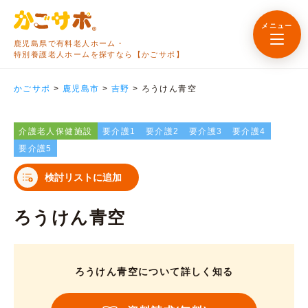
メニュー
鹿児島県で有料老人ホーム・
特別養護老人ホームを探すなら【かごサポ】
かごサポ
>
鹿児島市
>
吉野
>
ろうけん青空
介護老人保健施設
要介護1
要介護2
要介護3
要介護4
要介護5
検討リストに追加
ろうけん青空
ろうけん青空について詳しく知る