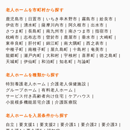
老人ホームを市町村から探す
鹿児島市
日置市
いちき串木野市
霧島市
姶良市
伊佐市
湧水町
薩摩川内市
阿久根市
出水市
さつま町
長島町
南九州市
南さつま市
指宿市
枕崎市
志布志市
曽於市
鹿屋市
垂水市
大崎町
東串良町
肝付町
錦江町
南大隅町
西之表市
中種子町
南種子町
屋久島町
十島村
奄美市
龍郷町
瀬戸内町
大和村
宇検村
喜界町
徳之島町
天城町
伊仙町
和泊町
知名町
与論町
老人ホームを種類から探す
特別養護老人ホーム
介護老人保健施設
グループホーム
有料老人ホーム
サービス付き高齢者向け住宅
ケアハウス
小規模多機能居宅介護
介護医療院
老人ホームを入居条件から探す
自立
要支援1
要支援2
要介護1
要介護2
要介護3