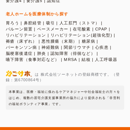
要介護4
要介護5
認知症
老人ホームを医療体制から探す
胃ろう
鼻腔経管
吸引
人工肛門（ストマ）
バルーン留置
ペースメーカー
在宅酸素
CPAP
リハビリテーション
リハビリテーション(超強化型)
褥瘡（床ずれ）
悪性腫瘍（末期）
糖尿病
パーキンソン病
神経難病
関節リウマチ
心疾患
脳梗塞後遺症
肺炎
認知障害（徘徊など）
嚥下障害（食事対応など）
MRSA
結核
人工呼吸器
は 株式会社ソーネットの登録商標です。（登
録：第6700864号）
本事業は、医療・福祉に係わるケアマネジャーや社会福祉士の方々を
はじめ、複数の居宅介護支援事業所の協力により提供される「非営利
の福祉ボランティア事業」です。