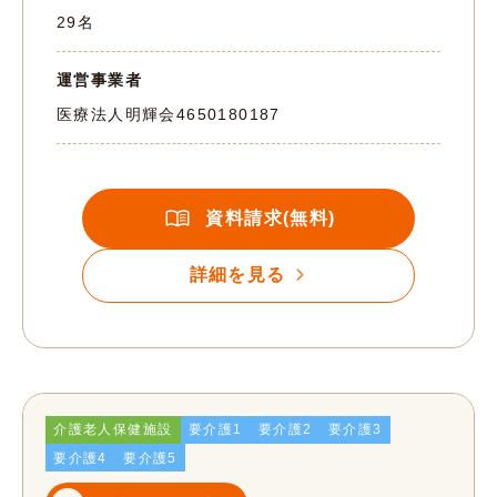
29名
運営事業者
医療法人明輝会
4650180187
資料請求(無料)
詳細を見る
介護老人保健施設
要介護1
要介護2
要介護3
要介護4
要介護5