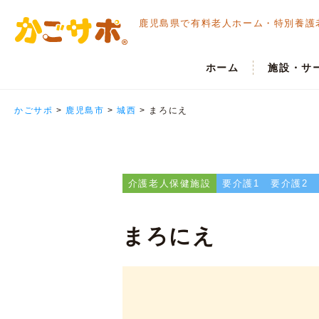
鹿児島県で有料老人ホーム・
特別養護
ホーム
施設・サ
かごサポ
>
鹿児島市
>
城西
>
まろにえ
介護老人保健施設
要介護1
要介護2
まろにえ