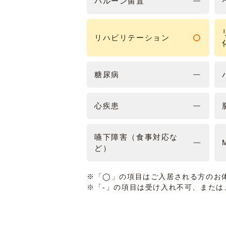
バルーン留置
リハビリテーション
糖尿病
心疾患
嚥下障害（食事対応な
ど）
※「◯」の項目はご入居される方のお
※「-」の項目は受け入れ不可、また