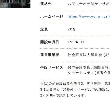
連絡先
お問い合わせはかごサポまで 
ホームページ
https://www.yonemori
定員
70名
開設年月日
1998/5/1
運営事業者
社会医療法人緑泉会 (465
併設サービス
居宅介護支援, 訪問看護
ショートスティ(療養介護
※(1)公的施設は要介護度3、所得段階「第
3(1割負担)、(3)外付けサービス型の施設
27,048円で試算しています。