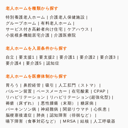
老人ホームを種類から探す
特別養護老人ホーム
介護老人保健施設
グループホーム
有料老人ホーム
サービス付き高齢者向け住宅
ケアハウス
小規模多機能居宅介護
介護医療院
老人ホームを入居条件から探す
自立
要支援1
要支援2
要介護1
要介護2
要介護3
要介護4
要介護5
認知症
老人ホームを医療体制から探す
胃ろう
鼻腔経管
吸引
人工肛門（ストマ）
バルーン留置
ペースメーカー
在宅酸素
CPAP
リハビリテーション
リハビリテーション(超強化型)
褥瘡（床ずれ）
悪性腫瘍（末期）
糖尿病
パーキンソン病
神経難病
関節リウマチ
心疾患
脳梗塞後遺症
肺炎
認知障害（徘徊など）
嚥下障害（食事対応など）
MRSA
結核
人工呼吸器