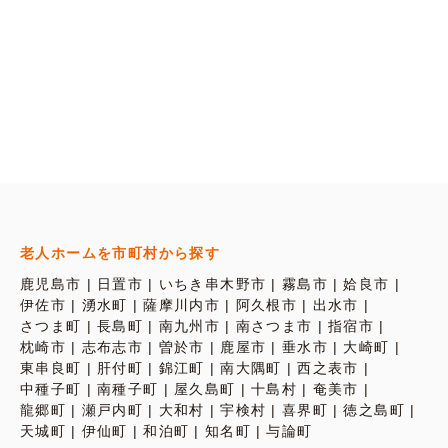
老人ホームを市町村から探す
鹿児島市
日置市
いちき串木野市
霧島市
姶良市
伊佐市
湧水町
薩摩川内市
阿久根市
出水市
さつま町
長島町
南九州市
南さつま市
指宿市
枕崎市
志布志市
曽於市
鹿屋市
垂水市
大崎町
東串良町
肝付町
錦江町
南大隅町
西之表市
中種子町
南種子町
屋久島町
十島村
奄美市
龍郷町
瀬戸内町
大和村
宇検村
喜界町
徳之島町
天城町
伊仙町
和泊町
知名町
与論町