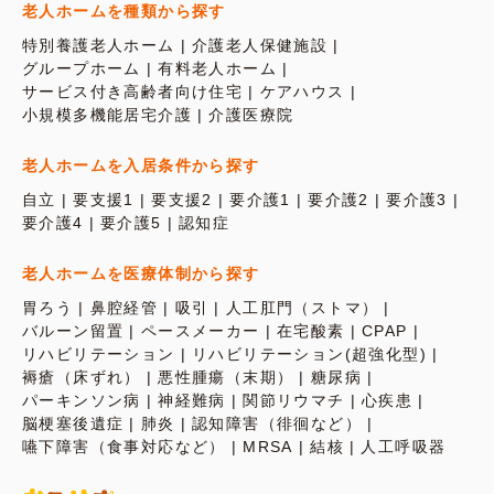
老人ホームを種類から探す
特別養護老人ホーム
介護老人保健施設
グループホーム
有料老人ホーム
サービス付き高齢者向け住宅
ケアハウス
小規模多機能居宅介護
介護医療院
老人ホームを入居条件から探す
自立
要支援1
要支援2
要介護1
要介護2
要介護3
要介護4
要介護5
認知症
老人ホームを医療体制から探す
胃ろう
鼻腔経管
吸引
人工肛門（ストマ）
バルーン留置
ペースメーカー
在宅酸素
CPAP
リハビリテーション
リハビリテーション(超強化型)
褥瘡（床ずれ）
悪性腫瘍（末期）
糖尿病
パーキンソン病
神経難病
関節リウマチ
心疾患
脳梗塞後遺症
肺炎
認知障害（徘徊など）
嚥下障害（食事対応など）
MRSA
結核
人工呼吸器