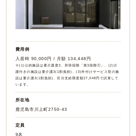
費用例
入居時 90,000円 / 月額 134,448円
※(1)公的施設は要介護度3、所得段階「第3段階①」、(2)介
護付きの施設は要介護3(1割負担)、(3)外付けサービス型の施
設は要介護3(1割負担)、区分支給限度額27,048円で試算して
います。
所在地
鹿児島市川上町2750-43
定員
9名