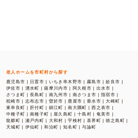
老人ホームを市町村から探す
鹿児島市
日置市
いちき串木野市
霧島市
姶良市
伊佐市
湧水町
薩摩川内市
阿久根市
出水市
さつま町
長島町
南九州市
南さつま市
指宿市
枕崎市
志布志市
曽於市
鹿屋市
垂水市
大崎町
東串良町
肝付町
錦江町
南大隅町
西之表市
中種子町
南種子町
屋久島町
十島村
奄美市
龍郷町
瀬戸内町
大和村
宇検村
喜界町
徳之島町
天城町
伊仙町
和泊町
知名町
与論町