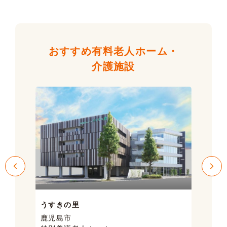
おすすめ有料老人ホーム・
介護施設
うすきの里
サン
鹿児島市
鹿児