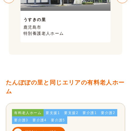
うすきの里
サン
鹿児島市
鹿児
特別養護老人ホーム
ケア
たんぽぽの里と同じエリアの有料老人ホー
ム
有料老人ホーム
要支援1
要支援2
要介護1
要介護2
要介護3
要介護4
要介護5