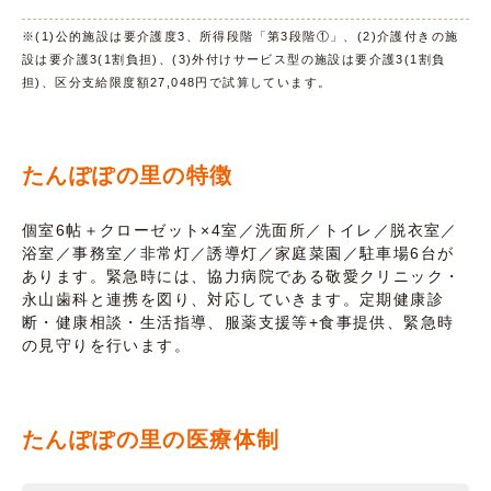
※(1)公的施設は要介護度3、所得段階「第3段階①」、(2)介護付きの施
設は要介護3(1割負担)、(3)外付けサービス型の施設は要介護3(1割負
担)、区分支給限度額27,048円で試算しています。
たんぽぽの里の特徴
個室6帖＋クローゼット×4室／洗面所／トイレ／脱衣室／
浴室／事務室／非常灯／誘導灯／家庭菜園／駐車場6台が
あります。緊急時には、協力病院である敬愛クリニック・
永山歯科と連携を図り、対応していきます。定期健康診
断・健康相談・生活指導、服薬支援等+食事提供、緊急時
の見守りを行います。
たんぽぽの里の医療体制