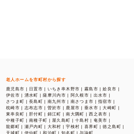
老人ホームを市町村から探す
鹿児島市
日置市
いちき串木野市
霧島市
姶良市
伊佐市
湧水町
薩摩川内市
阿久根市
出水市
さつま町
長島町
南九州市
南さつま市
指宿市
枕崎市
志布志市
曽於市
鹿屋市
垂水市
大崎町
東串良町
肝付町
錦江町
南大隅町
西之表市
中種子町
南種子町
屋久島町
十島村
奄美市
龍郷町
瀬戸内町
大和村
宇検村
喜界町
徳之島町
天城町
伊仙町
和泊町
知名町
与論町