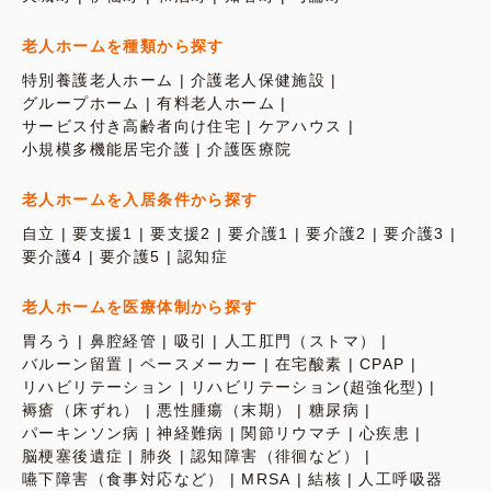
老人ホームを種類から探す
特別養護老人ホーム
介護老人保健施設
グループホーム
有料老人ホーム
サービス付き高齢者向け住宅
ケアハウス
小規模多機能居宅介護
介護医療院
老人ホームを入居条件から探す
自立
要支援1
要支援2
要介護1
要介護2
要介護3
要介護4
要介護5
認知症
老人ホームを医療体制から探す
胃ろう
鼻腔経管
吸引
人工肛門（ストマ）
バルーン留置
ペースメーカー
在宅酸素
CPAP
リハビリテーション
リハビリテーション(超強化型)
褥瘡（床ずれ）
悪性腫瘍（末期）
糖尿病
パーキンソン病
神経難病
関節リウマチ
心疾患
脳梗塞後遺症
肺炎
認知障害（徘徊など）
嚥下障害（食事対応など）
MRSA
結核
人工呼吸器