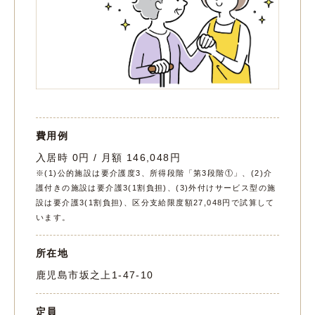
費用例
入居時 0円 / 月額 146,048円
※(1)公的施設は要介護度3、所得段階「第3段階①」、(2)介
護付きの施設は要介護3(1割負担)、(3)外付けサービス型の施
設は要介護3(1割負担)、区分支給限度額27,048円で試算して
います。
所在地
鹿児島市坂之上1-47-10
定員