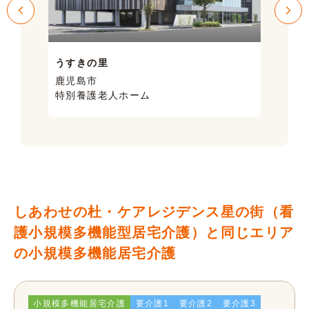
うすきの里
サン
鹿児島市
鹿児
特別養護老人ホーム
ケア
しあわせの杜・ケアレジデンス星の街（看
護小規模多機能型居宅介護）と同じエリア
の小規模多機能居宅介護
小規模多機能居宅介護
要介護1
要介護2
要介護3