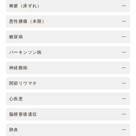
褥瘡（床ずれ）
悪性腫瘍（末期）
糖尿病
パーキンソン病
神経難病
関節リウマチ
心疾患
脳梗塞後遺症
肺炎