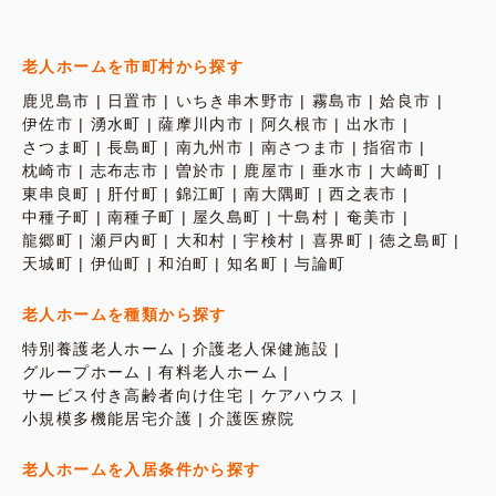
老人ホームを市町村から探す
鹿児島市
日置市
いちき串木野市
霧島市
姶良市
伊佐市
湧水町
薩摩川内市
阿久根市
出水市
さつま町
長島町
南九州市
南さつま市
指宿市
枕崎市
志布志市
曽於市
鹿屋市
垂水市
大崎町
東串良町
肝付町
錦江町
南大隅町
西之表市
中種子町
南種子町
屋久島町
十島村
奄美市
龍郷町
瀬戸内町
大和村
宇検村
喜界町
徳之島町
天城町
伊仙町
和泊町
知名町
与論町
老人ホームを種類から探す
特別養護老人ホーム
介護老人保健施設
グループホーム
有料老人ホーム
サービス付き高齢者向け住宅
ケアハウス
小規模多機能居宅介護
介護医療院
老人ホームを入居条件から探す