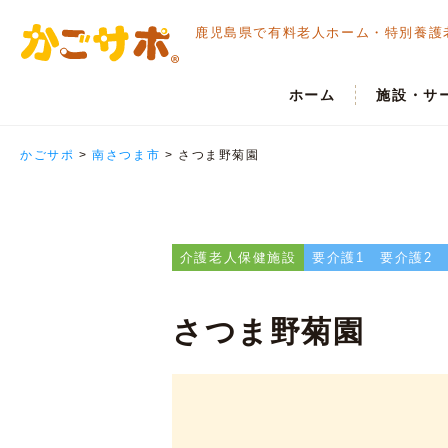
鹿児島県で有料老人ホーム・
特別養護
ホーム
施設・サ
かごサポ
>
南さつま市
>
さつま野菊園
介護老人保健施設
要介護1
要介護2
さつま野菊園