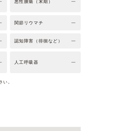
悪性腫瘍（末期）
関節リウマチ
認知障害（徘徊など）
人工呼吸器
さい。