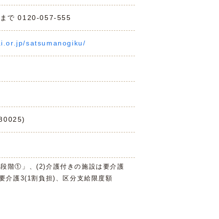
0120-057-555
ai.or.jp/satsumanogiku/
0025)
3段階①」、(2)介護付きの施設は要介護
は要介護3(1割負担)、区分支給限度額