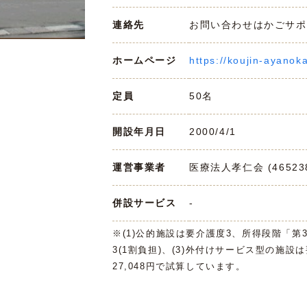
連絡先
お問い合わせはかごサポまで 
ホームページ
https://koujin-ayanok
定員
50名
開設年月日
2000/4/1
運営事業者
医療法人孝仁会 (465238
併設サービス
-
※(1)公的施設は要介護度3、所得段階「第
3(1割負担)、(3)外付けサービス型の施設
27,048円で試算しています。