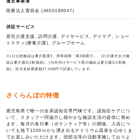
運営事業者
医療法人寛容会 (4650180047)
併設サービス
居宅介護支援, 訪問介護, デイサービス, デイケア, ショー
トスティ(療養介護), グループホーム
※(1)公的施設は要介護度3、所得段階「第3段階①」、(2)介護付きの施
設は要介護3(1割負担)、(3)外付けサービス型の施設は要介護3(1割負
担)、区分支給限度額27,048円で試算しています。
さくらんぼの特徴
鹿児島県で唯一の全床認知症専門棟です。認知症ケアにつ
いて、スタッフ一同協力し穏やかな施設生活の提供に努め
ます。毎月の各行事（ボランティア等）の開催。入浴につ
いても地下1200ｍから湧き出るナトリウム温泉を心ゆくま
でお楽しみいただけます。回想法等の活動実施しておりよ