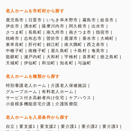
老人ホームを市町村から探す
鹿児島市
日置市
いちき串木野市
霧島市
姶良市
伊佐市
湧水町
薩摩川内市
阿久根市
出水市
さつま町
長島町
南九州市
南さつま市
指宿市
枕崎市
志布志市
曽於市
鹿屋市
垂水市
大崎町
東串良町
肝付町
錦江町
南大隅町
西之表市
中種子町
南種子町
屋久島町
十島村
奄美市
龍郷町
瀬戸内町
大和村
宇検村
喜界町
徳之島町
天城町
伊仙町
和泊町
知名町
与論町
老人ホームを種類から探す
特別養護老人ホーム
介護老人保健施設
グループホーム
有料老人ホーム
サービス付き高齢者向け住宅
ケアハウス
小規模多機能居宅介護
介護医療院
老人ホームを入居条件から探す
自立
要支援1
要支援2
要介護1
要介護2
要介護3