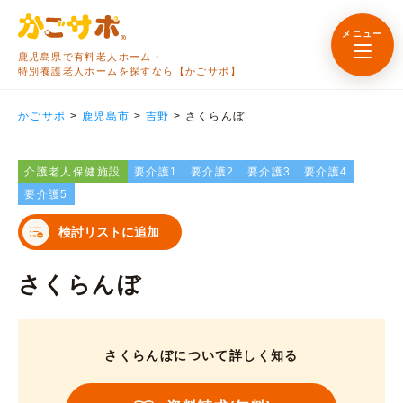
メニュー
鹿児島県で有料老人ホーム・
特別養護老人ホームを探すなら【かごサポ】
かごサポ
>
鹿児島市
>
吉野
>
さくらんぼ
介護老人保健施設
要介護1
要介護2
要介護3
要介護4
要介護5
検討リストに追加
さくらんぼ
さくらんぼについて詳しく知る