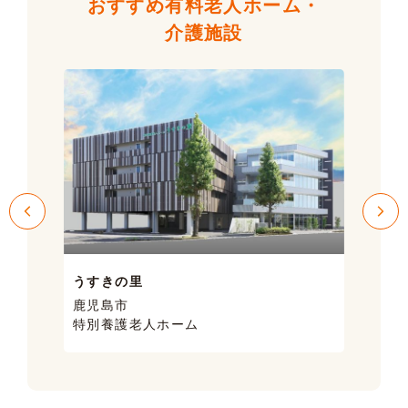
おすすめ有料老人ホーム・
介護施設
うすきの里
サン
鹿児島市
鹿児
特別養護老人ホーム
ケア