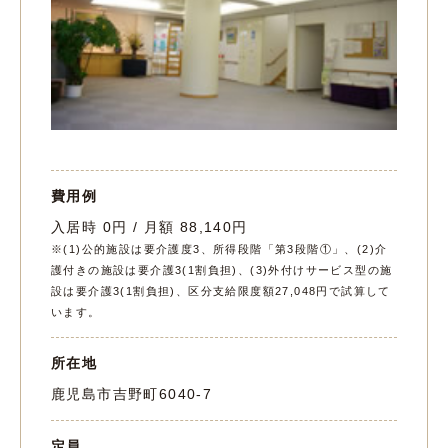
費用例
入居時 0円 / 月額 88,140円
※(1)公的施設は要介護度3、所得段階「第3段階①」、(2)介
護付きの施設は要介護3(1割負担)、(3)外付けサービス型の施
設は要介護3(1割負担)、区分支給限度額27,048円で試算して
います。
所在地
鹿児島市吉野町6040-7
定員