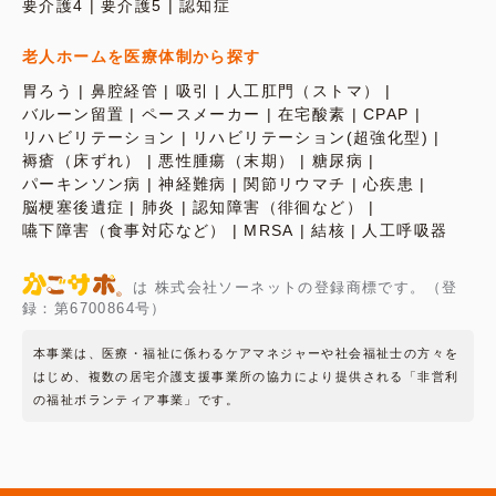
要介護4
要介護5
認知症
老人ホームを医療体制から探す
胃ろう
鼻腔経管
吸引
人工肛門（ストマ）
バルーン留置
ペースメーカー
在宅酸素
CPAP
リハビリテーション
リハビリテーション(超強化型)
褥瘡（床ずれ）
悪性腫瘍（末期）
糖尿病
パーキンソン病
神経難病
関節リウマチ
心疾患
脳梗塞後遺症
肺炎
認知障害（徘徊など）
嚥下障害（食事対応など）
MRSA
結核
人工呼吸器
は 株式会社ソーネットの登録商標です。（登
録：第6700864号）
本事業は、医療・福祉に係わるケアマネジャーや社会福祉士の方々を
はじめ、複数の居宅介護支援事業所の協力により提供される「非営利
の福祉ボランティア事業」です。