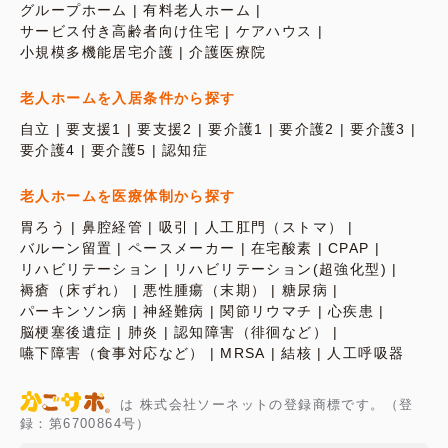
グループホーム
有料老人ホーム
サービス付き高齢者向け住宅
ケアハウス
小規模多機能居宅介護
介護医療院
老人ホームを入居条件から探す
自立
要支援1
要支援2
要介護1
要介護2
要介護3
要介護4
要介護5
認知症
老人ホームを医療体制から探す
胃ろう
鼻腔経管
吸引
人工肛門（ストマ）
バルーン留置
ペースメーカー
在宅酸素
CPAP
リハビリテーション
リハビリテーション(超強化型)
褥瘡（床ずれ）
悪性腫瘍（末期）
糖尿病
パーキンソン病
神経難病
関節リウマチ
心疾患
脳梗塞後遺症
肺炎
認知障害（徘徊など）
嚥下障害（食事対応など）
MRSA
結核
人工呼吸器
は 株式会社ソーネットの登録商標です。（登
録：第6700864号）