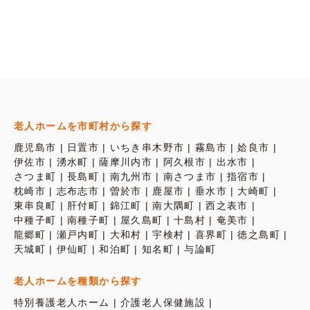
老人ホームを市町村から探す
鹿児島市
日置市
いちき串木野市
霧島市
姶良市
伊佐市
湧水町
薩摩川内市
阿久根市
出水市
さつま町
長島町
南九州市
南さつま市
指宿市
枕崎市
志布志市
曽於市
鹿屋市
垂水市
大崎町
東串良町
肝付町
錦江町
南大隅町
西之表市
中種子町
南種子町
屋久島町
十島村
奄美市
龍郷町
瀬戸内町
大和村
宇検村
喜界町
徳之島町
天城町
伊仙町
和泊町
知名町
与論町
老人ホームを種類から探す
特別養護老人ホーム
介護老人保健施設