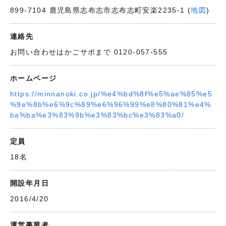
899-7104 鹿児島県志布志市志布志町安楽2235-1 (
地図
)
連絡先
お問い合わせはかごサポまで 0120-057-555
ホームページ
https://minnanoki.co.jp/%e4%bd%8f%e5%ae%85%e5
%9e%8b%e6%9c%89%e6%96%99%e8%80%81%e4%
ba%ba%e3%83%9b%e3%83%bc%e3%83%a0/
定員
18名
開設年月日
2016/4/20
運営事業者