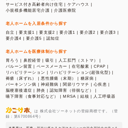
サービス付き高齢者向け住宅
ケアハウス
小規模多機能居宅介護
介護医療院
老人ホームを入居条件から探す
自立
要支援1
要支援2
要介護1
要介護2
要介護3
要介護4
要介護5
認知症
老人ホームを医療体制から探す
胃ろう
鼻腔経管
吸引
人工肛門（ストマ）
バルーン留置
ペースメーカー
在宅酸素
CPAP
リハビリテーション
リハビリテーション(超強化型)
褥瘡（床ずれ）
悪性腫瘍（末期）
糖尿病
パーキンソン病
神経難病
関節リウマチ
心疾患
脳梗塞後遺症
肺炎
認知障害（徘徊など）
嚥下障害（食事対応など）
MRSA
結核
人工呼吸器
は 株式会社ソーネットの登録商標です。（登
録：第6700864号）
本事業は、医療・福祉に係わるケアマネジャーや社会福祉士の方々を