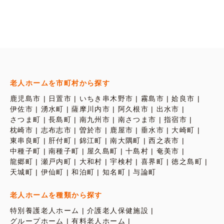
老人ホームを市町村から探す
鹿児島市
日置市
いちき串木野市
霧島市
姶良市
伊佐市
湧水町
薩摩川内市
阿久根市
出水市
さつま町
長島町
南九州市
南さつま市
指宿市
枕崎市
志布志市
曽於市
鹿屋市
垂水市
大崎町
東串良町
肝付町
錦江町
南大隅町
西之表市
中種子町
南種子町
屋久島町
十島村
奄美市
龍郷町
瀬戸内町
大和村
宇検村
喜界町
徳之島町
天城町
伊仙町
和泊町
知名町
与論町
老人ホームを種類から探す
特別養護老人ホーム
介護老人保健施設
グループホーム
有料老人ホーム