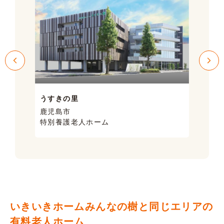
うすきの里
サン
鹿児島市
鹿児
特別養護老人ホーム
ケア
いきいきホームみんなの樹と同じエリアの
有料老人ホーム